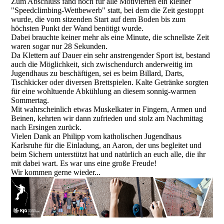
Zum Abschluss fand noch für alle Motivierten ein kleiner
"Speedclimbing-Wettbewerb" statt, bei dem die Zeit gestoppt
wurde, die vom sitzenden Start auf dem Boden bis zum
höchsten Punkt der Wand benötigt wurde.
Dabei brauchte keiner mehr als eine Minute, die schnellste Zeit
waren sogar nur 28 Sekunden.
Da Klettern auf Dauer ein sehr anstrengender Sport ist, bestand
auch die Möglichkeit, sich zwischendurch anderweitig im
Jugendhaus zu beschäftigen, sei es beim Billard, Darts,
Tischkicker oder diversen Brettspielen. Kalte Getränke sorgten
für eine wohltuende Abkühlung an diesem sonnig-warmen
Sommertag.
Mit wahrscheinlich etwas Muskelkater in Fingern, Armen und
Beinen, kehrten wir dann zufrieden und stolz am Nachmittag
nach Ersingen zurück.
Vielen Dank an Philipp vom katholischen Jugendhaus
Karlsruhe für die Einladung, an Aaron, der uns begleitet und
beim Sichern unterstützt hat und natürlich an euch alle, die ihr
mit dabei wart. Es war uns eine große Freude!
Wir kommen gerne wieder...